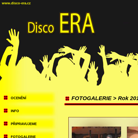
www.disco-era.cz
FOTOGALERIE > Rok 20
OCENĚNÍ
INFO
PŘIPRAVUJEME
FOTOGALERIE