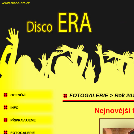
www.disco-era.cz
FOTOGALERIE > Rok 20
OCENĚNÍ
INFO
Nejnovější 
PŘIPRAVUJEME
FOTOGALERIE