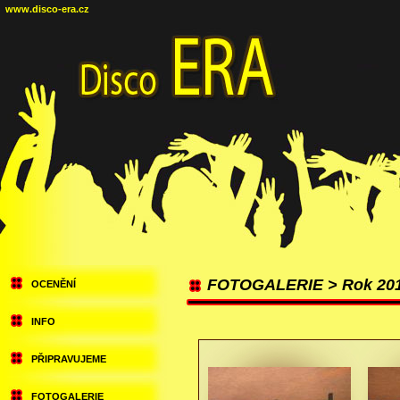
www.disco-era.cz
FOTOGALERIE > Rok 20
OCENĚNÍ
INFO
PŘIPRAVUJEME
FOTOGALERIE