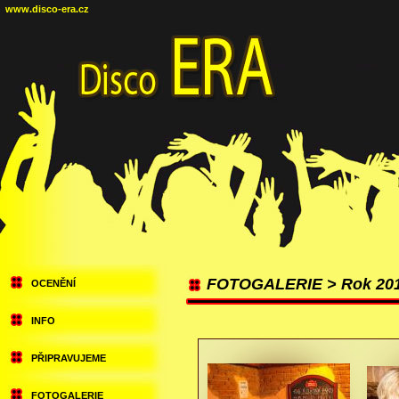
www.disco-era.cz
FOTOGALERIE > Rok 20
OCENĚNÍ
INFO
PŘIPRAVUJEME
FOTOGALERIE