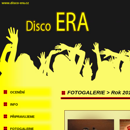
www.disco-era.cz
FOTOGALERIE > Rok 20
OCENĚNÍ
INFO
PŘIPRAVUJEME
FOTOGALERIE